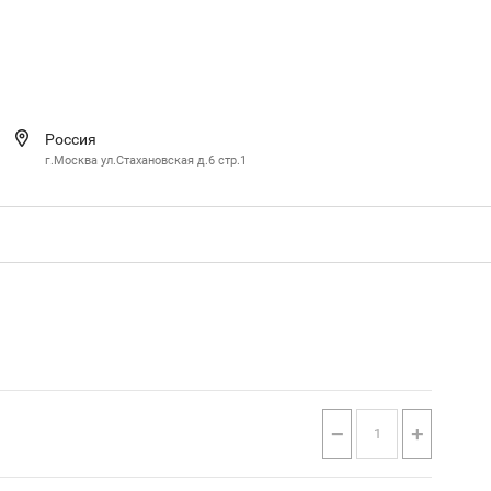
Россия
г.Москва ул.Стахановская д.6 стр.1
−
+